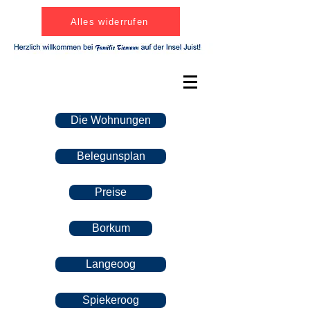
Alles widerrufen
Die Wohnungen
Belegunsplan
Preise
Borkum
Langeoog
Spiekeroog