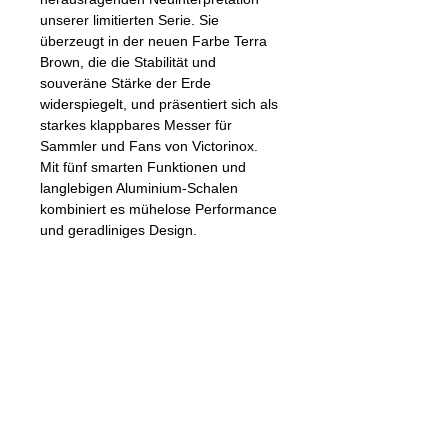
unserer limitierten Serie. Sie
überzeugt in der neuen Farbe Terra
Brown, die die Stabilität und
souveräne Stärke der Erde
widerspiegelt, und präsentiert sich als
starkes klappbares Messer für
Sammler und Fans von Victorinox.
Mit fünf smarten Funktionen und
langlebigen Aluminium-Schalen
kombiniert es mühelose Performance
und geradliniges Design.
Besonderheit
L I M I T E D E D I T I O N