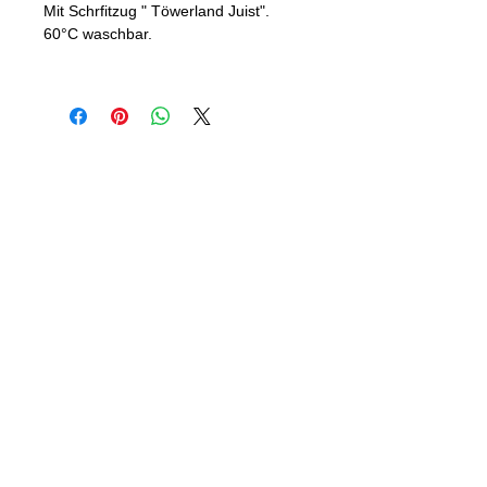
Mit Schrfitzug " Töwerland Juist".
60°C waschbar.
Datenschutz / Impressum
© 2026 Franz Tiemann
Textilhaus Tiemann
Nautilus-
Juist
Shop
Marinas-Ferienwohnungen
Juist-Bekleidung
Der
Verkaufsraum
Juist-Fan-
Artikel
Victorinox
Die
Wohnungen