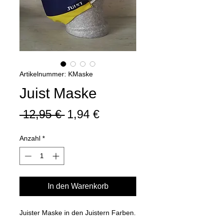
Artikelnummer: KMaske
Juist Maske
Standardpreis
Sale-
 12,95 € 
1,94 €
Preis
Anzahl
*
In den Warenkorb
Juister Maske in den Juistern Farben.