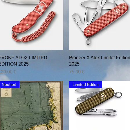
Schnellansicht
Schnellansicht
EVOKE ALOX LIMITED
Pioneer X Alox Limitet Editio
EDITION 2025
2025
reis
Preis
129,00 €
75,00 €
Neuheit
Limited Editon